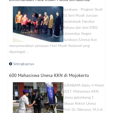
Surabaya - Program Studi
S1 Seni Musik Jurusan
Sendratasik Fakultas
Bahasa dan Seni (FBS)
Universitas Negeri
Surabaya (Unesa) ikut
menyemarakkan perayaan Hari Musik Nasional yang
diperingati ...
Selengkapnya
600 Mahasiswa Unesa KKN di Mojokerto
SURABAYA-Sabtu 4 Maret
2017, Mahasiswa KKN
Unesa gelombang 1
dilepas Rektor Unesa
Prof. Dr. Warsono, M.S di