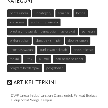
KATEGORI
berita unesa
uncategory
seminar
lomba
kerjasama
yudisium / wisuda
prestasi, inovasi dan pengabdian masyarakat
pameran
pikiran pakar
sbmptn / snmptn
dbon/slompn
kemahasiswaan
kunjungan sekolah
press release
mbkm
utbk
alumni
hari besar nasional
program berdampak
pengabdian
ARTIKEL TERKINI
DWP Unesa Inisiasi Langkah Dansa untuk Perkuat Budaya
Hidup Sehat Warga Kampus