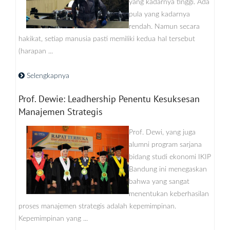
yang kadarnya tinggi. Ada
pula yang kadarnya
rendah. Namun secara
hakikat, setiap manusia pasti memiliki kedua hal tersebut
(harapan ...
Selengkapnya
Prof. Dewie: Leadhership Penentu Kesuksesan
Manajemen Strategis
Prof. Dewi, yang juga
alumni program sarjana
bidang studi ekonomi IKIP
Bandung ini menegaskan
bahwa yang sangat
menentukan keberhasilan
proses manajemen strategis adalah kepemimpinan.
Kepemimpinan yang ...