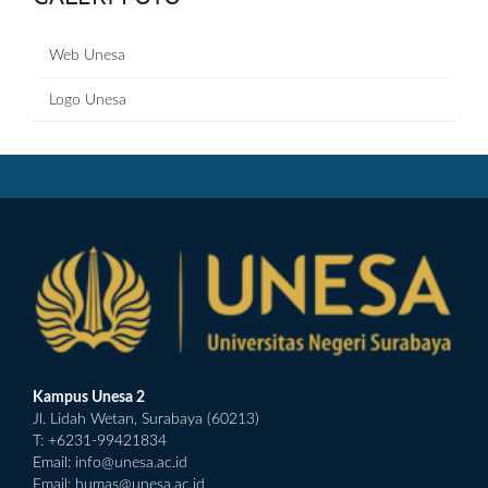
Web Unesa
Logo Unesa
Kampus Unesa 2
Jl. Lidah Wetan, Surabaya (60213)
T: +6231-99421834
Email:
info@unesa.ac.id
Email:
humas@unesa.ac.id