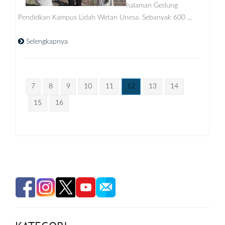
halaman Gedung
Pendidkan Kampus Lidah Wetan Unesa. Sebanyak 600 ...
Selengkapnya
7
8
9
10
11
12
13
14
15
16