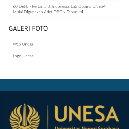
60 Detik - Pertama di Indonesia, Lab Doping UNESA
Mulai Digunakan Atlet DBON Tahun Ini
GALERI FOTO
Web Unesa
Logo Unesa