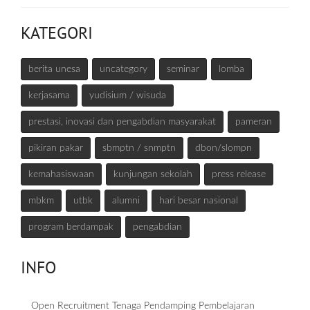
KATEGORI
berita unesa
uncategory
seminar
lomba
kerjasama
yudisium / wisuda
prestasi, inovasi dan pengabdian masyarakat
pameran
pikiran pakar
sbmptn / snmptn
dbon/slompn
kemahasiswaan
kunjungan sekolah
press release
mbkm
utbk
alumni
hari besar nasional
program berdampak
pengabdian
INFO
Open Recruitment Tenaga Pendamping Pembelajaran