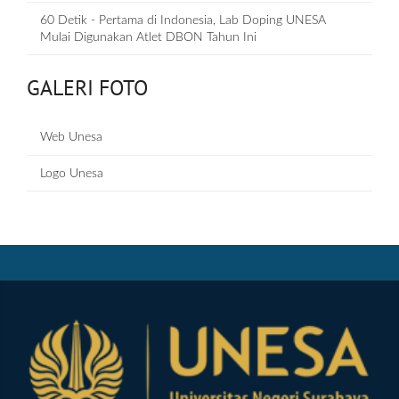
60 Detik - Pertama di Indonesia, Lab Doping UNESA
Mulai Digunakan Atlet DBON Tahun Ini
GALERI FOTO
Web Unesa
Logo Unesa