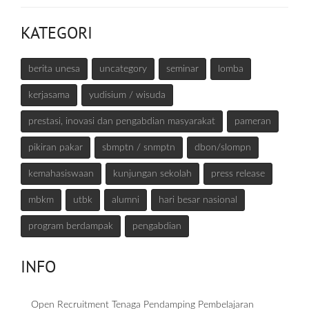
KATEGORI
berita unesa
uncategory
seminar
lomba
kerjasama
yudisium / wisuda
prestasi, inovasi dan pengabdian masyarakat
pameran
pikiran pakar
sbmptn / snmptn
dbon/slompn
kemahasiswaan
kunjungan sekolah
press release
mbkm
utbk
alumni
hari besar nasional
program berdampak
pengabdian
INFO
Open Recruitment Tenaga Pendamping Pembelajaran