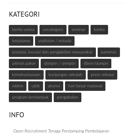
KATEGORI
berita unesa
uncategory
seminar
lomba
kerjasama
yudisium / wisuda
prestasi, inovasi dan pengabdian masyarakat
pameran
pikiran pakar
sbmptn / snmptn
dbon/slompn
kemahasiswaan
kunjungan sekolah
press release
mbkm
utbk
alumni
hari besar nasional
program berdampak
pengabdian
INFO
Open Recruitment Tenaga Pendamping Pembelajaran