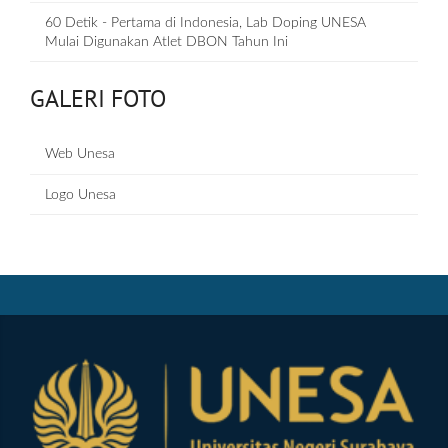
60 Detik - Pertama di Indonesia, Lab Doping UNESA
Mulai Digunakan Atlet DBON Tahun Ini
GALERI FOTO
Web Unesa
Logo Unesa