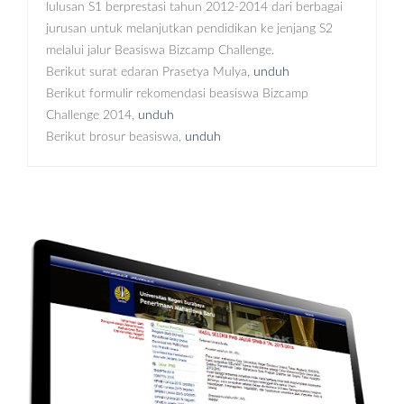
lulusan S1 berprestasi tahun 2012-2014 dari berbagai
jurusan untuk melanjutkan pendidikan ke jenjang S2
melalui jalur Beasiswa Bizcamp Challenge.
Berikut surat edaran Prasetya Mulya,
unduh
Berikut formulir rekomendasi beasiswa Bizcamp
Challenge 2014,
unduh
Berikut brosur beasiswa,
unduh