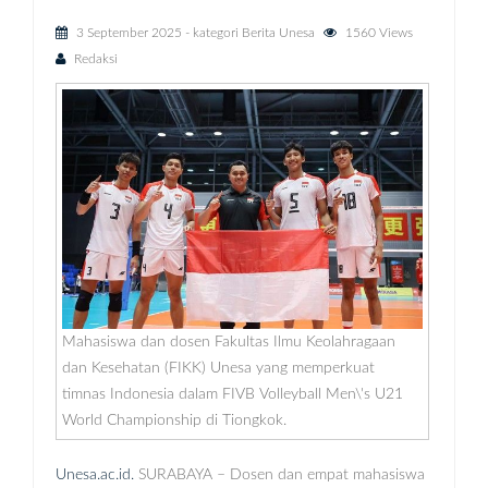
3 September 2025
- kategori
Berita Unesa
1560 Views
Redaksi
Mahasiswa dan dosen Fakultas Ilmu Keolahragaan
dan Kesehatan (FIKK) Unesa yang memperkuat
timnas Indonesia dalam FIVB Volleyball Men\'s U21
World Championship di Tiongkok.
Unesa.ac.id.
SURABAYA – Dosen dan empat mahasiswa