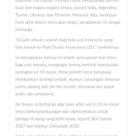
bukanlah hal mudah. Mereka harus menghadapi tim-tim
kuat dari negara-negara Eropa, seperti Italia, Argentina,
Tunisia, Ukraina, dan Perancis. Menurut Arja, meskipun
hasil akhir belum mencapai target, pengalaman ini sangat
berharga.
"Ini jadi sebuah sejarah bagi bola voli Indonesia yang
bisa masuk ke Piala Dunia, khususnya U21," tambahnya.
Ia menegaskan bahwa ini adalah pencapaian luar biasa
bagi usia mereka, mengingat timnas berhasil menduduki
peringkat ke-19 dunia. Pihak pelatih terus berupaya
memberikan strategi terbaik. Namun, tantangan terbesar
justru datang dari diri tim sendiri, terutama dari aspek
psikis dan emosional.
Ke depan, ia berharap agar para atlet voli U-21 ini dapat
terus berkesinambungan dan diproyeksikan untuk
berlaga di ajang yang lebih besar, seperti SEA Games
2027 dan bahkan Olimpiade 2032.