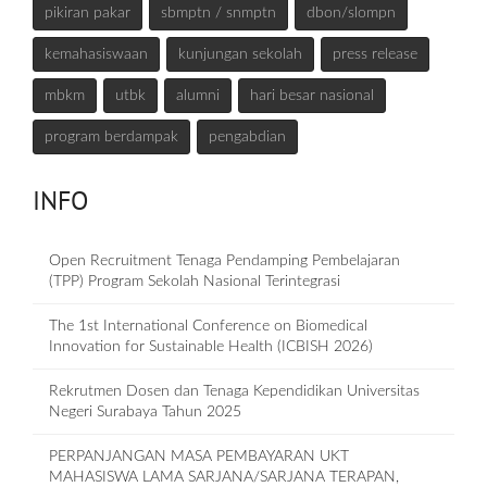
pikiran pakar
sbmptn / snmptn
dbon/slompn
kemahasiswaan
kunjungan sekolah
press release
mbkm
utbk
alumni
hari besar nasional
program berdampak
pengabdian
INFO
Open Recruitment Tenaga Pendamping Pembelajaran
(TPP) Program Sekolah Nasional Terintegrasi
The 1st International Conference on Biomedical
Innovation for Sustainable Health (ICBISH 2026)
Rekrutmen Dosen dan Tenaga Kependidikan Universitas
Negeri Surabaya Tahun 2025
PERPANJANGAN MASA PEMBAYARAN UKT
MAHASISWA LAMA SARJANA/SARJANA TERAPAN,