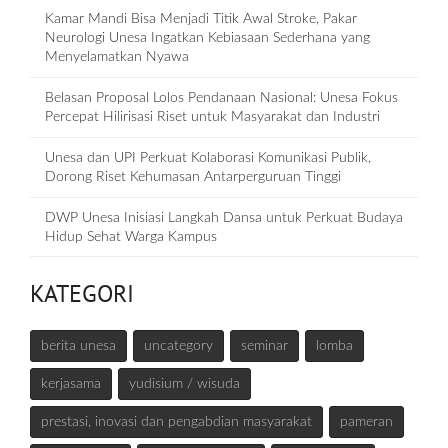
Kamar Mandi Bisa Menjadi Titik Awal Stroke, Pakar
Neurologi Unesa Ingatkan Kebiasaan Sederhana yang
Menyelamatkan Nyawa
Belasan Proposal Lolos Pendanaan Nasional: Unesa Fokus
Percepat Hilirisasi Riset untuk Masyarakat dan Industri
Unesa dan UPI Perkuat Kolaborasi Komunikasi Publik,
Dorong Riset Kehumasan Antarperguruan Tinggi
DWP Unesa Inisiasi Langkah Dansa untuk Perkuat Budaya
Hidup Sehat Warga Kampus
KATEGORI
berita unesa
uncategory
seminar
lomba
kerjasama
yudisium / wisuda
prestasi, inovasi dan pengabdian masyarakat
pameran