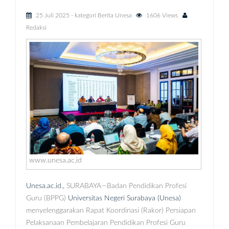
25 Juli 2025
- kategori
Berita Unesa
1606 Views
Redaksi
www.unesa.ac.id
Unesa.ac.id.,
SURABAYA—Badan Pendidikan Profesi
Guru (BPPG)
Universitas Negeri Surabaya (Unesa)
menyelenggarakan Rapat Koordinasi (Rakor) Persiapan
Pelaksanaan Pembelajaran Pendidikan Profesi Guru