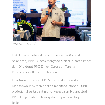
www.unesa.ac.id
Untuk membantu kelancaran proses verifikasi dan
pelaporan, BPPG Unesa menghadirkan dua narasumber
dari Direktorat PPG Dirjen Guru dan Tenaga
Kependidikan Kemendikdasmen.
Fica Asniarno selaku PIC Seleksi Calon Peserta
Mahasiswa PPG menjelaskan mengenai standar guru
profesional serta pentingnya kesesuaian bidang studi
PPG dengan latar belakang dan tugas peserta guru
tertentu.