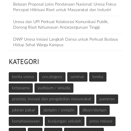
Belasan Proposal Lolos Pendanaan Nasional: Unesa Fokus
Percepat Hilirisasi Riset untuk Masyarakat dan Industri
Unesa dan UPI Perkuat Kolaborasi Komunikasi Publik,
Dorong Riset Kehumasan Antarperguruan Tinggi
DWP Unesa Inisiasi Langkah Dansa untuk Perkuat Budaya
Hidup Sehat Warga Kampus
KATEGORI
berita unesa
uncategory
seminar
lomba
kerjasama
yudisium / wisuda
prestasi, inovasi dan pengabdian masyarakat
pameran
pikiran pakar
sbmptn / snmptn
dbon/slompn
kemahasiswaan
kunjungan sekolah
press release