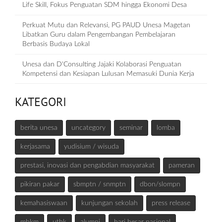
Life Skill, Fokus Penguatan SDM hingga Ekonomi Desa
Perkuat Mutu dan Relevansi, PG PAUD Unesa Magetan
Libatkan Guru dalam Pengembangan Pembelajaran
Berbasis Budaya Lokal
Unesa dan D‘Consulting Jajaki Kolaborasi Penguatan
Kompetensi dan Kesiapan Lulusan Memasuki Dunia Kerja
KATEGORI
berita unesa
uncategory
seminar
lomba
kerjasama
yudisium / wisuda
prestasi, inovasi dan pengabdian masyarakat
pameran
pikiran pakar
sbmptn / snmptn
dbon/slompn
kemahasiswaan
kunjungan sekolah
press release
mbkm
utbk
alumni
hari besar nasional