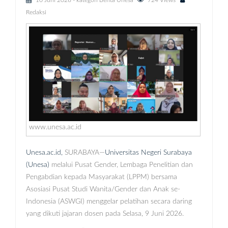
10 Juni 2026
- kategori
Berita Unesa
724 Views
Redaksi
www.unesa.ac.id
Unesa.ac.id,
SURABAYA—
Universitas Negeri Surabaya
(Unesa)
melalui Pusat Gender, Lembaga Penelitian dan
Pengabdian kepada Masyarakat (LPPM) bersama
Asosiasi Pusat Studi Wanita/Gender dan Anak se-
Indonesia (ASWGI) menggelar pelatihan secara daring
yang dikuti jajaran dosen pada Selasa, 9 Juni 2026.