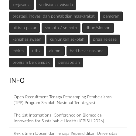
kerjasama
yudisium / wisuda
prestasi, inovasi dan pengabdian masyarakat
pameran
pikiran pakar
sbmptn / snmptn
dbon/slompn
kemahasiswaan
kunjungan sekolah
press release
mbkm
utbk
alumni
hari besar nasional
program berdampak
pengabdian
INFO
Open Recruitment Tenaga Pendamping Pembelajaran
(TPP) Program Sekolah Nasional Terintegrasi
The 1st International Conference on Biomedical
Innovation for Sustainable Health (ICBISH 2026)
Rekrutmen Dosen dan Tenaga Kependidikan Universitas