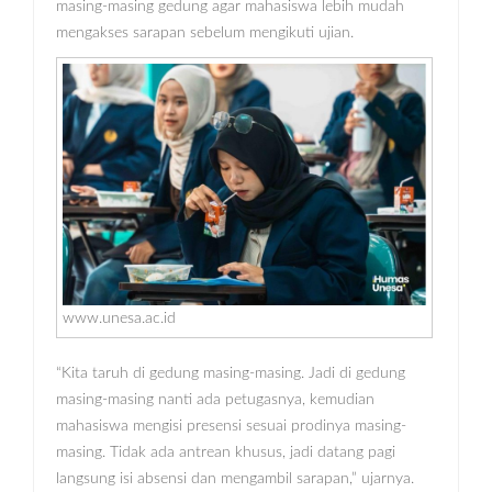
masing-masing gedung agar mahasiswa lebih mudah
mengakses sarapan sebelum mengikuti ujian.
www.unesa.ac.id
“Kita taruh di gedung masing-masing. Jadi di gedung
masing-masing nanti ada petugasnya, kemudian
mahasiswa mengisi presensi sesuai prodinya masing-
masing. Tidak ada antrean khusus, jadi datang pagi
langsung isi absensi dan mengambil sarapan,” ujarnya.