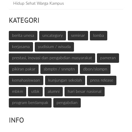
Hidup Sehat Warga Kampus
KATEGORI
berita unesa
uncategory
seminar
lomba
kerjasama
yudisium / wisuda
prestasi, inovasi dan pengabdian masyarakat
pameran
pikiran pakar
sbmptn / snmptn
dbon/slompn
kemahasiswaan
kunjungan sekolah
press release
mbkm
utbk
alumni
hari besar nasional
program berdampak
pengabdian
INFO