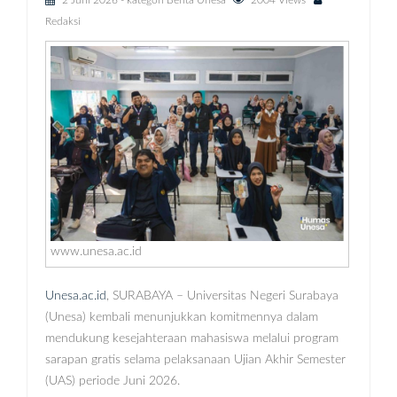
2 Juni 2026
- kategori
Berita Unesa
2004 Views
Redaksi
www.unesa.ac.id
Unesa.ac.id
, SURABAYA – Universitas Negeri Surabaya
(Unesa) kembali menunjukkan komitmennya dalam
mendukung kesejahteraan mahasiswa melalui program
sarapan gratis selama pelaksanaan Ujian Akhir Semester
(UAS) periode Juni 2026.