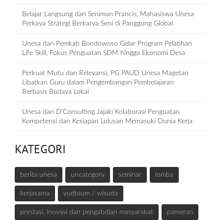
Belajar Langsung dari Seniman Prancis, Mahasiswa Unesa
Perkaya Strategi Berkarya Seni di Panggung Global
Unesa dan Pemkab Bondowoso Gelar Program Pelatihan
Life Skill, Fokus Penguatan SDM hingga Ekonomi Desa
Perkuat Mutu dan Relevansi, PG PAUD Unesa Magetan
Libatkan Guru dalam Pengembangan Pembelajaran
Berbasis Budaya Lokal
Unesa dan D‘Consulting Jajaki Kolaborasi Penguatan
Kompetensi dan Kesiapan Lulusan Memasuki Dunia Kerja
KATEGORI
berita unesa
uncategory
seminar
lomba
kerjasama
yudisium / wisuda
prestasi, inovasi dan pengabdian masyarakat
pameran