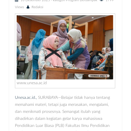
18 Desember 2025
- kategori
Program Berdampak
1799
Views
Redaksi
www.unesa.ac.id
Unesa.ac.id.,
SURABAYA—Belajar tidak hanya tentang
memahami materi, tetapi juga merasakan, mengalami,
dan menikmati prosesnya. Semangat itulah yang
dihadirkan dalam kegiatan gelar karya mahasiswa
Pendidikan Luar Biasa (PLB) Fakultas Ilmu Pendidikan