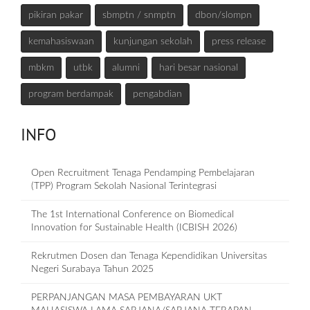
pikiran pakar
sbmptn / snmptn
dbon/slompn
kemahasiswaan
kunjungan sekolah
press release
mbkm
utbk
alumni
hari besar nasional
program berdampak
pengabdian
INFO
Open Recruitment Tenaga Pendamping Pembelajaran
(TPP) Program Sekolah Nasional Terintegrasi
The 1st International Conference on Biomedical
Innovation for Sustainable Health (ICBISH 2026)
Rekrutmen Dosen dan Tenaga Kependidikan Universitas
Negeri Surabaya Tahun 2025
PERPANJANGAN MASA PEMBAYARAN UKT