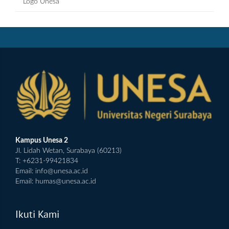
Logo Unesa
Kampus Unesa 2
Jl. Lidah Wetan, Surabaya (60213)
T: +6231-99421834
Email:
info@unesa.ac.id
Email:
humas@unesa.ac.id
Ikuti Kami