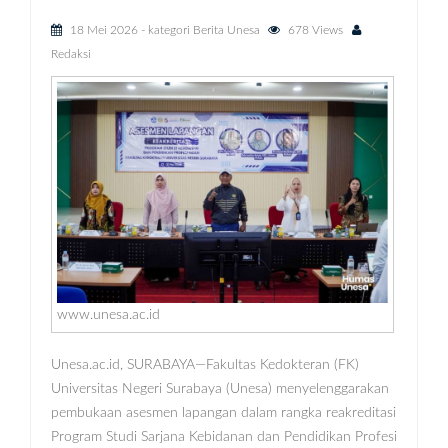
18 Mei 2026
- kategori
Berita Unesa
678 Views
Redaksi
www.unesa.ac.id
Unesa.ac.id, SURABAYA—Fakultas Kedokteran (FK)
Universitas Negeri Surabaya (Unesa) menyelenggarakan
pembukaan asesmen lapangan dalam rangka reakreditasi
Program Studi Sarjana Kebidanan dan Pendidikan Profesi