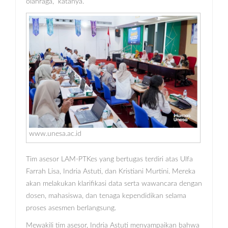
olahraga,” katanya.
www.unesa.ac.id
Tim asesor LAM-PTKes yang bertugas terdiri atas Ulfa
Farrah Lisa, Indria Astuti, dan Kristiani Murtini. Mereka
akan melakukan klarifikasi data serta wawancara dengan
dosen, mahasiswa, dan tenaga kependidikan selama
proses asesmen berlangsung.
Mewakili tim asesor, Indria Astuti menyampaikan bahwa