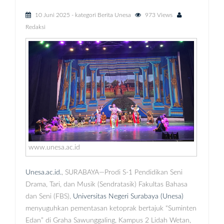
10 Juni 2025
- kategori
Berita Unesa
973 Views
Redaksi
www.unesa.ac.id
Unesa.ac.id.
, SURABAYA—Prodi S-1 Pendidikan Seni
Drama, Tari, dan Musik (Sendratasik) Fakultas Bahasa
dan Seni (FBS),
Universitas Negeri Surabaya (Unesa)
menyuguhkan pementasan ketoprak bertajuk “Suminten
Edan” di Graha Sawunggaling, Kampus 2 Lidah Wetan,