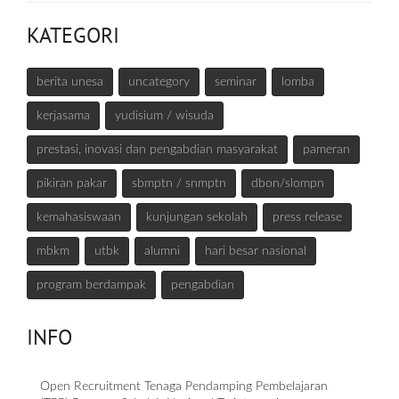
KATEGORI
berita unesa
uncategory
seminar
lomba
kerjasama
yudisium / wisuda
prestasi, inovasi dan pengabdian masyarakat
pameran
pikiran pakar
sbmptn / snmptn
dbon/slompn
kemahasiswaan
kunjungan sekolah
press release
mbkm
utbk
alumni
hari besar nasional
program berdampak
pengabdian
INFO
Open Recruitment Tenaga Pendamping Pembelajaran