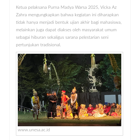
Ketua pelaksana Purna Madya Warsa 2025, Vicka Az
Zahra mengungkapkan bahwa kegiatan ini diharapkan
tidak hanya menjadi bentuk ujian akhir bagi mahasiswa,
melainkan juga dapat diakses oleh masyarakat umum
sebagai hiburan sekaligus sarana pelestarian seni
pertunjukan tradisional.
www.unesa.ac.id