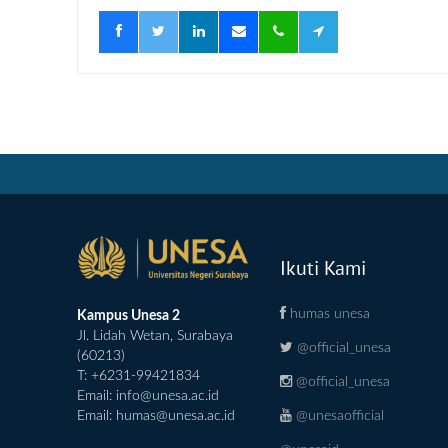
Ikuti Kami
humas unesa
Kampus Unesa 2
Jl. Lidah Wetan, Surabaya
@official_unesa
(60213)
T: +6231-99421834
@official_unesa
Email:
info@unesa.ac.id
@unesaofficial
Email:
humas@unesa.ac.id