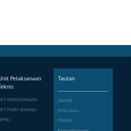
Unit Pelaksanaan
Tautan
Teknis
UPT PERPUSTAKAAN
SNPMB
UPT PUSAT BAHASA
PMB Unesa
UPPBJ
PDDikti
Kemendikdasmen