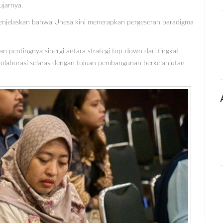
ujarnya.
menjelaskan bahwa Unesa kini menerapkan pergeseran paradigma
n pentingnya sinergi antara strategi top-down dari tingkat
p kolaborasi selaras dengan tujuan pembangunan berkelanjutan