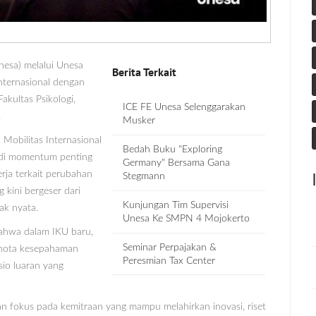
nesa) melalui Unesa
Berita Terkait
nternasional dengan
kultas Psikologi,
ICE FE Unesa Selenggarakan
.
Musker
 Mobilitas Internasional
Bedah Buku "Exploring
adi momentum penting
Germany" Bersama Gana
rja terkait perubahan
Stegmann
 kini bergeser dari
Kunjungan Tim Supervisi
ak nyata.
Unesa Ke SMPN 4 Mojokerto
ahwa dalam IKU baru,
Seminar Perpajakan &
a nota kesepahaman
Peresmian Tax Center
sio luaran yang
 dan fokus pada kemitraan yang mampu melahirkan inovasi, riset