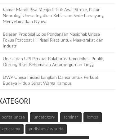
Kamar Mandi Bisa Menjadi Titik Awal Stroke, Pakar
Neurologi Unesa Ingatkan Kebiasaan Sederhana yang
Menyelamatkan Nyawa
Belasan Proposal Lolos Pendanaan Nasional: Unesa
Fokus Percepat Hilirisasi Riset untuk Masyarakat dan
Industri
Unesa dan UPI Perkuat Kolaborasi Komunikasi Publik,
Dorong Riset Kehumasan Antarperguruan Tinggi
DWP Unesa Inisiasi Langkah Dansa untuk Perkuat
Budaya Hidup Sehat Warga Kampus
KATEGORI
berita unesa
uncategory
seminar
lomba
kerjasama
yudisium / wisuda