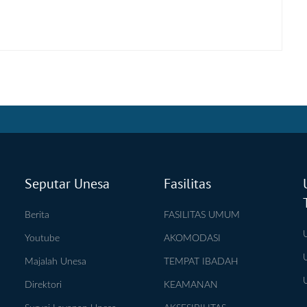
Seputar Unesa
Fasilitas
Berita
FASILITAS UMUM
Youtube
AKOMODASI
Majalah Unesa
TEMPAT IBADAH
Direktori
KEAMANAN