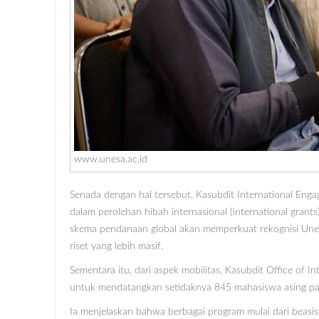
www.unesa.ac.id
Senada dengan hal tersebut, Kasubdit International Eng
dalam perolehan hibah internasional (international grant
skema pendanaan global akan memperkuat rekognisi Une
riset yang lebih masif.
Sementara itu, dari aspek mobilitas, Kasubdit Office of I
untuk mendatangkan setidaknya 845 mahasiswa asing pad
Ia menjelaskan bahwa berbagai program mulai dari beasisw