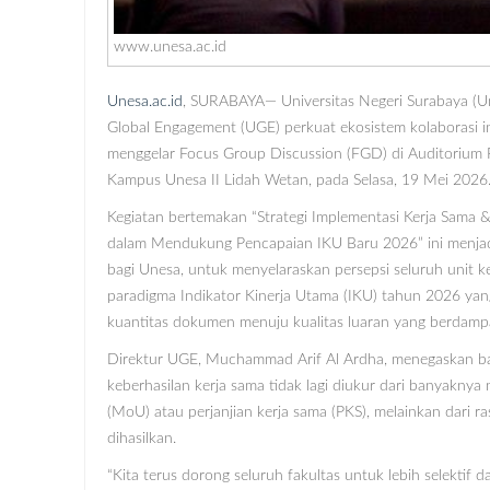
www.unesa.ac.id
Unesa.ac.id
, SURABAYA— Universitas Negeri Surabaya (U
Global Engagement (UGE) perkuat ekosistem kolaborasi i
menggelar Focus Group Discussion (FGD) di Auditorium Fa
Kampus Unesa II Lidah Wetan, pada Selasa, 19 Mei 2026
Kegiatan bertemakan “Strategi Implementasi Kerja Sama &
dalam Mendukung Pencapaian IKU Baru 2026” ini menj
bagi Unesa, untuk menyelaraskan persepsi seluruh unit ke
paradigma Indikator Kinerja Utama (IKU) tahun 2026 yang
kuantitas dokumen menuju kualitas luaran yang berdamp
Direktur UGE, Muchammad Arif Al Ardha, menegaskan b
keberhasilan kerja sama tidak lagi diukur dari banyakny
(MoU) atau perjanjian kerja sama (PKS), melainkan dari ra
dihasilkan.
“Kita terus dorong seluruh fakultas untuk lebih selektif