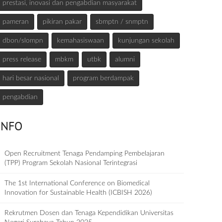
prestasi, inovasi dan pengabdian masyarakat
pameran
pikiran pakar
sbmptn / snmptn
dbon/slompn
kemahasiswaan
kunjungan sekolah
press release
mbkm
utbk
alumni
hari besar nasional
program berdampak
pengabdian
INFO
Open Recruitment Tenaga Pendamping Pembelajaran
(TPP) Program Sekolah Nasional Terintegrasi
The 1st International Conference on Biomedical
Innovation for Sustainable Health (ICBISH 2026)
Rekrutmen Dosen dan Tenaga Kependidikan Universitas