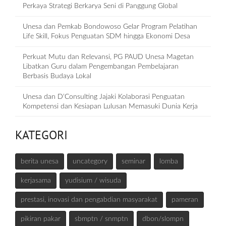
Perkaya Strategi Berkarya Seni di Panggung Global
Unesa dan Pemkab Bondowoso Gelar Program Pelatihan
Life Skill, Fokus Penguatan SDM hingga Ekonomi Desa
Perkuat Mutu dan Relevansi, PG PAUD Unesa Magetan
Libatkan Guru dalam Pengembangan Pembelajaran
Berbasis Budaya Lokal
Unesa dan D‘Consulting Jajaki Kolaborasi Penguatan
Kompetensi dan Kesiapan Lulusan Memasuki Dunia Kerja
KATEGORI
berita unesa
uncategory
seminar
lomba
kerjasama
yudisium / wisuda
prestasi, inovasi dan pengabdian masyarakat
pameran
pikiran pakar
sbmptn / snmptn
dbon/slompn