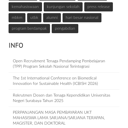
kemahasiswaan
kunjungan sekolah
press release
mbkm
utbk
alumni
hari besar nasional
program berdampak
pengabdian
INFO
Open Recruitment Tenaga Pendamping Pembelajaran
(TPP) Program Sekolah Nasional Terintegrasi
The 1st International Conference on Biomedical
Innovation for Sustainable Health (ICBISH 2026)
Rekrutmen Dosen dan Tenaga Kependidikan Universitas
Negeri Surabaya Tahun 2025
PERPANJANGAN MASA PEMBAYARAN UKT
MAHASISWA LAMA SARJANA/SARJANA TERAPAN,
MAGISTER, DAN DOKTORAL