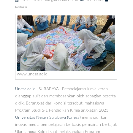
13 Juni 2026
- kategori
Berita Unesa
560 Views
Redaksi
www.unesa.ac.id
Unesa.ac.id
., SURABAYA—Pembelajaran kimia kerap
dianggap sulit dan membosankan oleh sebagian peserta
didik. Berangkat dari kondisi tersebut, mahasiswa
Program Studi S-1 Pendidikan Kimia angkatan 2023
Universitas Negeri Surabaya (Unesa)
menghadirkan
inovasi media pembelajaran berbasis permainan bertajuk
Ular Tangga Koloid saat melaksanakan Program