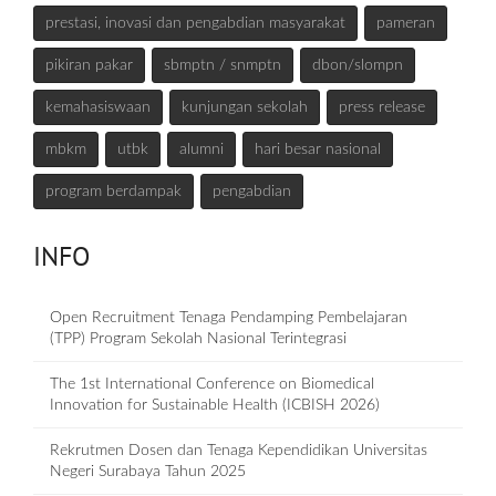
prestasi, inovasi dan pengabdian masyarakat
pameran
pikiran pakar
sbmptn / snmptn
dbon/slompn
kemahasiswaan
kunjungan sekolah
press release
mbkm
utbk
alumni
hari besar nasional
program berdampak
pengabdian
INFO
Open Recruitment Tenaga Pendamping Pembelajaran
(TPP) Program Sekolah Nasional Terintegrasi
The 1st International Conference on Biomedical
Innovation for Sustainable Health (ICBISH 2026)
Rekrutmen Dosen dan Tenaga Kependidikan Universitas
Negeri Surabaya Tahun 2025