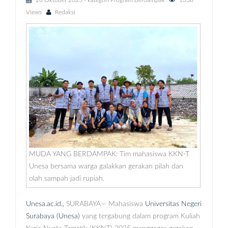
28 Oktober 2025
- kategori
Program Berdampak
1338
Views
Redaksi
MUDA YANG BERDAMPAK: Tim mahasiswa KKN-T
Unesa bersama warga galakkan gerakan pilah dan
olah sampah jadi rupiah.
Unesa.ac.id.,
SURABAYA— Mahasiswa
Universitas Negeri
Surabaya (Unesa)
yang tergabung dalam program Kuliah