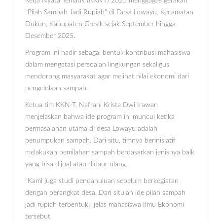
Kerja Nyata Tematik (KKNT) 2025 menggagas gerakan
“Pilah Sampah Jadi Rupiah” di Desa Lowayu, Kecamatan
Dukun, Kabupaten Gresik sejak September hingga
Desember 2025.
Program ini hadir sebagai bentuk kontribusi mahasiswa
dalam mengatasi persoalan lingkungan sekaligus
mendorong masyarakat agar melihat nilai ekonomi dari
pengelolaan sampah.
Ketua tim KKN-T, Nafrani Krista Dwi Irawan
menjelaskan bahwa ide program ini muncul ketika
permasalahan utama di desa Lowayu adalah
penumpukan sampah. Dari situ, timnya berinisiatif
melakukan pemilahan sampah berdasarkan jenisnya baik
yang bisa dijual atau didaur ulang.
“Kami juga studi pendahuluan sebelum berkegiatan
dengan perangkat desa. Dari situlah ide pilah sampah
jadi rupiah terbentuk,” jelas mahasiswa Ilmu Ekonomi
tersebut.