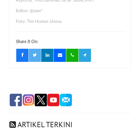
Reporter: Mochammad Ja’far Sodiq (FIP)
Editor: @zam*
Foto: Tim Humas Unesa
Share It On:
ARTIKEL TERKINI