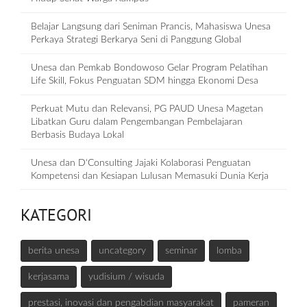
Belajar Langsung dari Seniman Prancis, Mahasiswa Unesa
Perkaya Strategi Berkarya Seni di Panggung Global
Unesa dan Pemkab Bondowoso Gelar Program Pelatihan
Life Skill, Fokus Penguatan SDM hingga Ekonomi Desa
Perkuat Mutu dan Relevansi, PG PAUD Unesa Magetan
Libatkan Guru dalam Pengembangan Pembelajaran
Berbasis Budaya Lokal
Unesa dan D‘Consulting Jajaki Kolaborasi Penguatan
Kompetensi dan Kesiapan Lulusan Memasuki Dunia Kerja
KATEGORI
berita unesa
uncategory
seminar
lomba
kerjasama
yudisium / wisuda
prestasi, inovasi dan pengabdian masyarakat
pameran