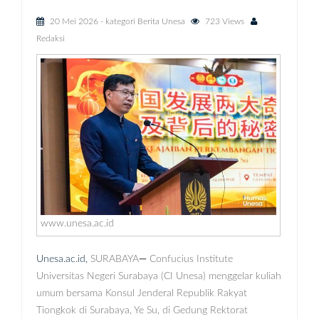
20 Mei 2026
- kategori
Berita Unesa
723 Views
Redaksi
www.unesa.ac.id
Unesa.ac.id,
SURABAYA
—
Confucius Institute
Universitas Negeri Surabaya (CI Unesa) menggelar kuliah
umum bersama Konsul Jenderal Republik Rakyat
Tiongkok di Surabaya, Ye Su, di Gedung Rektorat