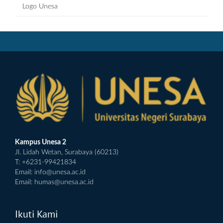
Logo Unesa
Kampus Unesa 2
Jl. Lidah Wetan, Surabaya (60213)
T: +6231-99421834
Email:
info@unesa.ac.id
Email:
humas@unesa.ac.id
Ikuti Kami