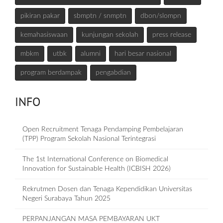
pikiran pakar
sbmptn / snmptn
dbon/slompn
kemahasiswaan
kunjungan sekolah
press release
mbkm
utbk
alumni
hari besar nasional
program berdampak
pengabdian
INFO
Open Recruitment Tenaga Pendamping Pembelajaran
(TPP) Program Sekolah Nasional Terintegrasi
The 1st International Conference on Biomedical
Innovation for Sustainable Health (ICBISH 2026)
Rekrutmen Dosen dan Tenaga Kependidikan Universitas
Negeri Surabaya Tahun 2025
PERPANJANGAN MASA PEMBAYARAN UKT