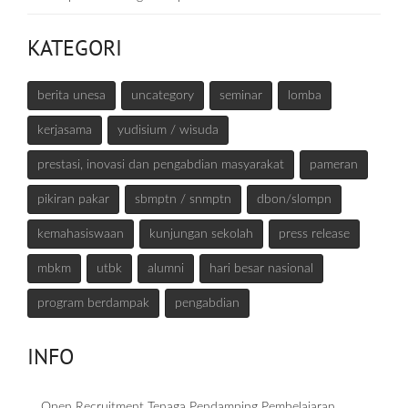
KATEGORI
berita unesa
uncategory
seminar
lomba
kerjasama
yudisium / wisuda
prestasi, inovasi dan pengabdian masyarakat
pameran
pikiran pakar
sbmptn / snmptn
dbon/slompn
kemahasiswaan
kunjungan sekolah
press release
mbkm
utbk
alumni
hari besar nasional
program berdampak
pengabdian
INFO
Open Recruitment Tenaga Pendamping Pembelajaran