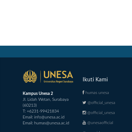
Ikuti Kami
humas unesa
Kampus Unesa 2
Jl. Lidah Wetan, Surabaya
@official_unesa
(60213)
T: +6231-99421834
@official_unesa
Email:
info@unesa.ac.id
@unesaofficial
Email:
humas@unesa.ac.id