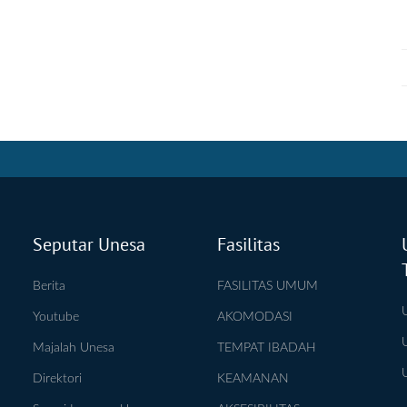
Seputar Unesa
Fasilitas
Berita
FASILITAS UMUM
Youtube
AKOMODASI
Majalah Unesa
TEMPAT IBADAH
Direktori
KEAMANAN