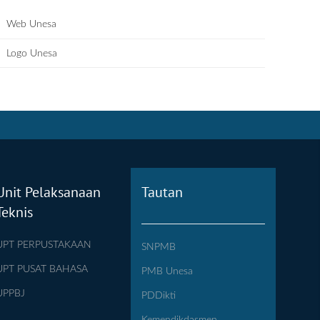
Web Unesa
Logo Unesa
Unit Pelaksanaan
Tautan
Teknis
UPT PERPUSTAKAAN
SNPMB
UPT PUSAT BAHASA
PMB Unesa
UPPBJ
PDDikti