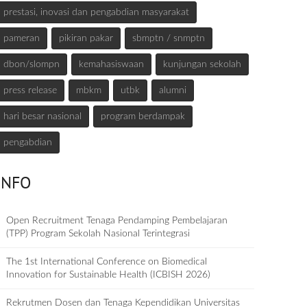
prestasi, inovasi dan pengabdian masyarakat
pameran
pikiran pakar
sbmptn / snmptn
dbon/slompn
kemahasiswaan
kunjungan sekolah
press release
mbkm
utbk
alumni
hari besar nasional
program berdampak
pengabdian
INFO
Open Recruitment Tenaga Pendamping Pembelajaran
(TPP) Program Sekolah Nasional Terintegrasi
The 1st International Conference on Biomedical
Innovation for Sustainable Health (ICBISH 2026)
Rekrutmen Dosen dan Tenaga Kependidikan Universitas