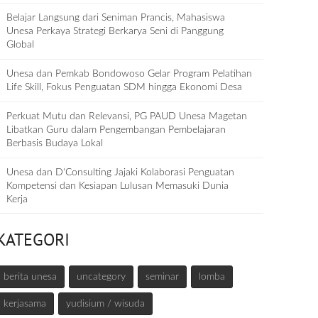
Belajar Langsung dari Seniman Prancis, Mahasiswa
Unesa Perkaya Strategi Berkarya Seni di Panggung
Global
Unesa dan Pemkab Bondowoso Gelar Program Pelatihan
Life Skill, Fokus Penguatan SDM hingga Ekonomi Desa
Perkuat Mutu dan Relevansi, PG PAUD Unesa Magetan
Libatkan Guru dalam Pengembangan Pembelajaran
Berbasis Budaya Lokal
Unesa dan D‘Consulting Jajaki Kolaborasi Penguatan
Kompetensi dan Kesiapan Lulusan Memasuki Dunia
Kerja
KATEGORI
berita unesa
uncategory
seminar
lomba
kerjasama
yudisium / wisuda