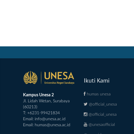
Ikuti Kami
humas unesa
Kampus Unesa 2
Jl. Lidah Wetan, Surabaya
@official_unesa
(60213)
T: +6231-99421834
@official_unesa
Email:
info@unesa.ac.id
@unesaofficial
Email:
humas@unesa.ac.id