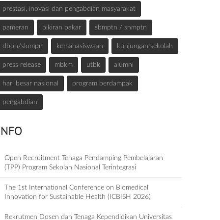
prestasi, inovasi dan pengabdian masyarakat
pameran
pikiran pakar
sbmptn / snmptn
dbon/slompn
kemahasiswaan
kunjungan sekolah
press release
mbkm
utbk
alumni
hari besar nasional
program berdampak
pengabdian
INFO
Open Recruitment Tenaga Pendamping Pembelajaran
(TPP) Program Sekolah Nasional Terintegrasi
The 1st International Conference on Biomedical
Innovation for Sustainable Health (ICBISH 2026)
Rekrutmen Dosen dan Tenaga Kependidikan Universitas