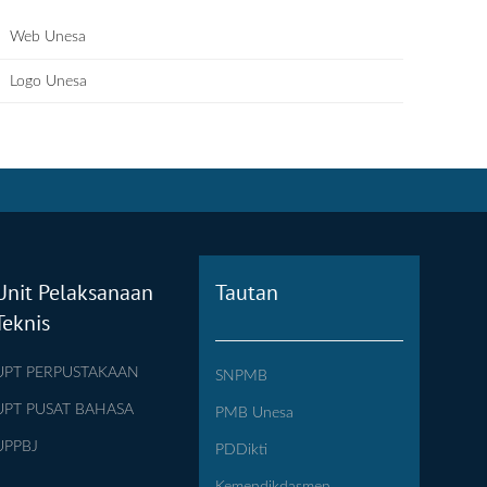
Web Unesa
Logo Unesa
Unit Pelaksanaan
Tautan
Teknis
UPT PERPUSTAKAAN
SNPMB
UPT PUSAT BAHASA
PMB Unesa
UPPBJ
PDDikti