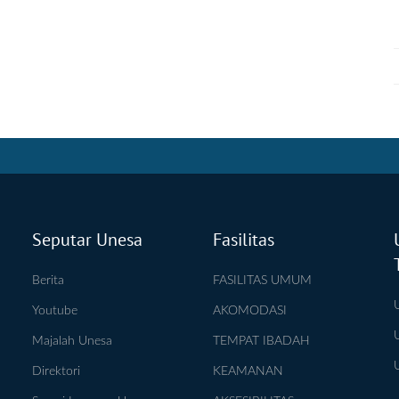
Seputar Unesa
Fasilitas
Berita
FASILITAS UMUM
Youtube
AKOMODASI
Majalah Unesa
TEMPAT IBADAH
Direktori
KEAMANAN